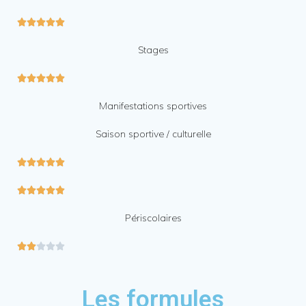





Stages





Manifestations sportives
Saison sportive / culturelle










Périscolaires





Les formules