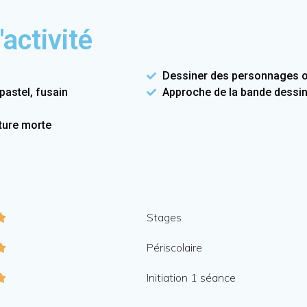
'activité
Dessiner des personnages ou
pastel, fusain
Approche de la bande dessi
ture morte
Stages

Périscolaire

Initiation 1 séance
