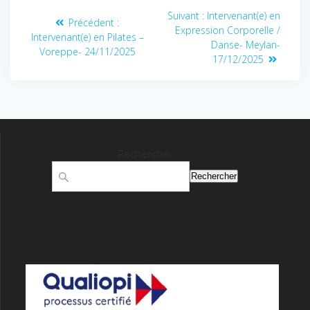
Suivant :
Intervenant(e) en
Précédent :
Expression Corporelle /
Intervenant(e) en Pilates –
Danse- Meylan-
Voreppe- 24/11/2025
17/12/2025
Rechercher
Rechercher