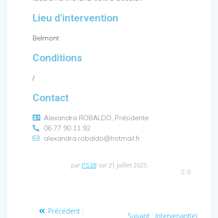
Lieu d'intervention
Belmont
Conditions
/
Contact
Alexandra ROBALDO, Présidente
06 77 90 11 92
alexandra.robaldo@hotmail.fr
par
PS38
sur 21 juillet 2025
0
Précédent :
Suivant :
Intervenant(e)