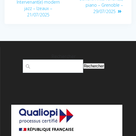
Intervenant(e) modern
piano – Grenoble –
jazz – Izeaux –
29/07/2025
21/07/2025
Rechercher
Rechercher