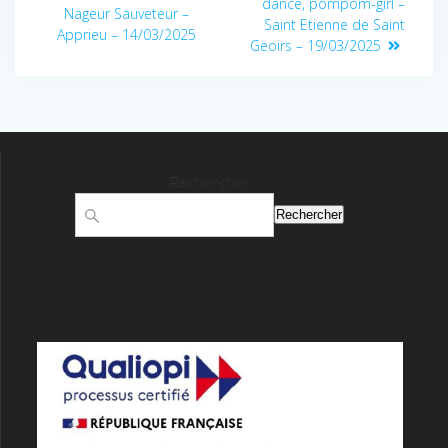
dance, pompom-girl –
Nageur Sauveteur –
Saint Etienne de Saint
Apprieu – 14/03/2025
Geoirs – 19/03/2025
Rechercher
Rechercher