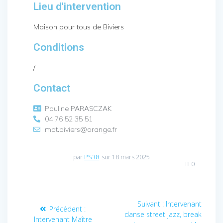
Lieu d'intervention
Maison pour tous de Biviers
Conditions
/
Contact
Pauline PARASCZAK
04 76 52 35 51
mpt.biviers@orange.fr
par
PS38
sur 18 mars 2025
0
Suivant :
Intervenant
Précédent :
danse street jazz, break
Intervenant Maître