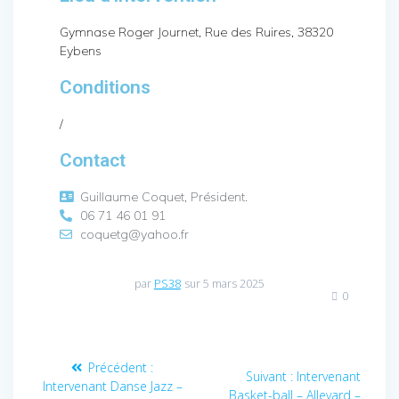
Gymnase Roger Journet, Rue des Ruires, 38320
Eybens
Conditions
/
Contact
Guillaume Coquet, Président.
06 71 46 01 91
coquetg@yahoo.fr
par
PS38
sur 5 mars 2025
0
Précédent :
Suivant :
Intervenant
Intervenant Danse Jazz –
Basket-ball – Allevard –